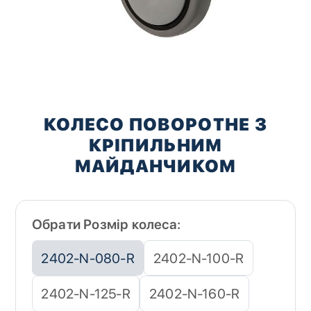
Перейти
до
КОЛЕСО ПОВОРОТНЕ З
початку
КРІПИЛЬНИМ
галереї
зображень
МАЙДАНЧИКОМ
Обрати Розмір колеса:
2402-N-080-R
2402-N-100-R
2402-N-125-R
2402-N-160-R