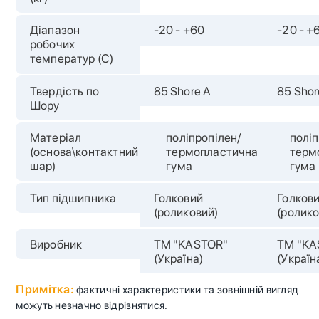
Діапазон
-20 - +60
-20 - +
робочих
температур (С)
Твердість по
85 Shore A
85 Shor
Шору
Матеріал
поліпропілен/
поліп
(основа\контактний
термопластична
терм
шар)
гума
гума
Тип підшипника
Голковий
Голков
(роликовий)
(ролико
Виробник
ТМ "KASTOR"
ТМ "KA
(Україна)
(Україн
Примітка:
фактичні характеристики та зовнішній вигляд
можуть незначно відрізнятися.