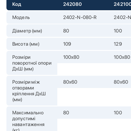
Код
242080
24210
Модель
2402-N-080-R
2402-N
Діаметр (мм)
80
100
Висота (мм)
109
129
Розміри
100х80
100х80
поворотної опори
ДхШ (мм)
Розміри між
80х60
80х60
отворами
кріплення ДхШ
(мм)
Максимально
80
100
допустимі
навантаження
(кг)