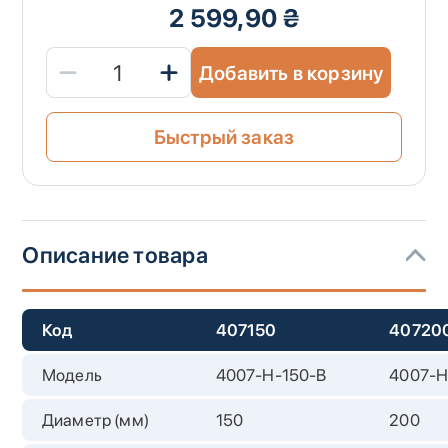
2 599,90 ₴
Добавить в корзину
Быстрый заказ
Описание товара
Код
407150
40720
Модель
4007-H-150-B
4007-Н
Диаметр (мм)
150
200