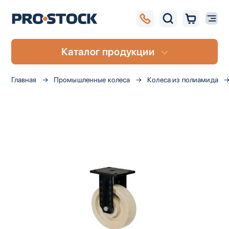
Каталог продукции
Главная
Промышленные колеса
Колеса из полиамида
Пропустить
и
перейти
к
галереям
изображений
UA
RU