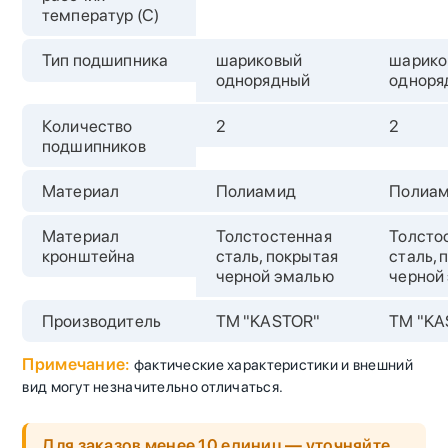
температур (С)
Тип подшипника
шариковый
шарико
однорядный
одноря
Количество
2
2
подшипников
Материал
Полиамид
Полиа
Материал
Толстостенная
Толсто
кронштейна
сталь, покрытая
сталь, 
черной эмалью
черной
Производитель
TM "KASTOR"
TM "KA
Примечание:
фактические характеристики и внешний
вид могут незначительно отличаться.
Для заказов менее 10 единиц — уточняйте