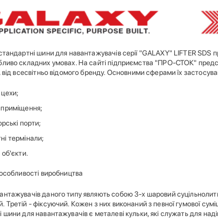
 стандартні шини для навантажувачів серії "GALAXY" LIFTER SDS п
бливо складних умовах. На сайті підприємства "ПРО-СТОК" предст
, від всесвітньо відомого бренду. Основними сферами їх застосува
 цехи;
 приміщення;
морські порти;
ні термінали;
 об'єкти.
 особливості виробництва
антажувачів даного типу являють собою 3-х шаровий суцільнолити
 Третій - фіксуючий. Кожен з них виконаний з певної гумової сумі
 шини для навантажувачів є металеві кульки, які служать для надійн