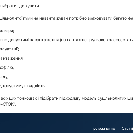
вибрати і де купити
цільнолитої гуми на навантажувач потрібно враховувати багато фа
озміри;
но допустимі навантаження (на вантажне і рульове колесо, стати
плуатації;
вантаження;
рофілю;
біду;
 допустиму швидкість.
 всіх цих тонкощах і підібрати підходящу модель суцільнолитих ш
О-СТОК".
Про компанію
Статт