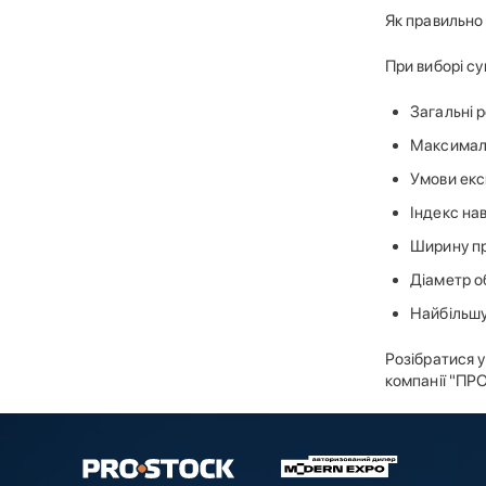
Як правильно 
При виборі су
Загальні р
Максималь
Умови екс
Індекс на
Ширину п
Діаметр о
Найбільшу
Розібратися у
компанії "ПР