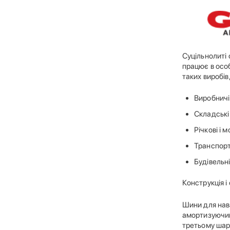
Суцільнолиті
працює в осо
таких виробів
Виробничі
Складські
Річкові і 
Транспорт
Будівельні
Конструкція і
Шини для нав
амортизуючий.
третьому шарі