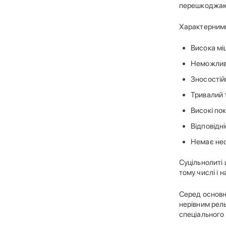
перешкоджаю
Характерними
Висока міц
Неможливі
Зносостій
Тривалий 
Високі по
Відповідн
Немає необ
Суцільнолиті 
тому числі і 
Серед основни
нерівним рель
спеціального 