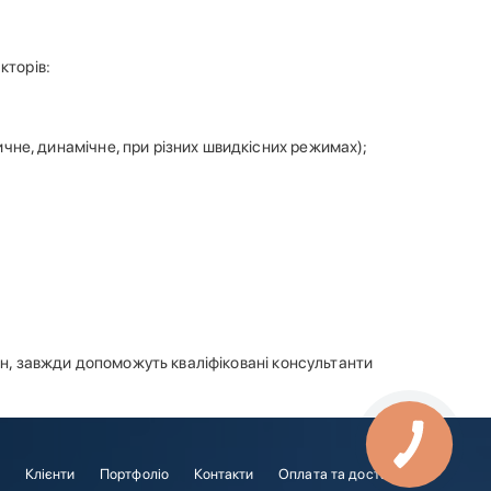
кторів:
чне, динамічне, при різних швидкісних режимах);
ин, завжди допоможуть кваліфіковані консультанти
і
Клієнти
Портфоліо
Контакти
Оплата та доставка