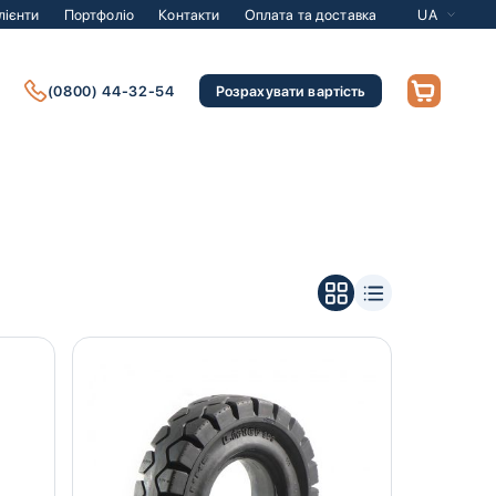
лієнти
Портфоліо
Контакти
Оплата та доставка
UA
(0800) 44-32-54
Розрахувати вартість