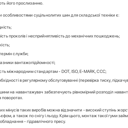
ть його прослизанню.
 особливостями суцільнолитих шин для складської техніки є:
ність;
сть проколів і несприйнятливість до механічних пошкоджень;
кість;
термін служби;
казники вантажопідйомності;
ість міжнародним стандартам - DOT, ISO, E-MARK, CCC;
хідності в регулярному обслуговуванні (перевірка тиску, підкачува
шини на навантажувач забезпечують рівномірний розподіл навантаж
на поворотах.
х мінусів таких виробів можна відзначити - високий ступінь жорс
єфом, а також по снігу і льоду. Крім цього, монтаж такої гуми зай
обладнання - гідравлічного пресу.