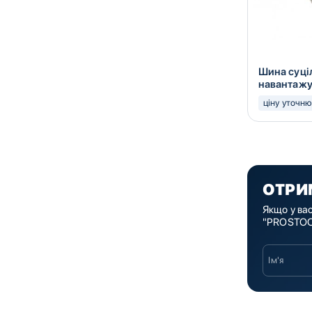
Шина суці
навантажу
6.00-9
ціну уточн
ОТРИ
Якщо у ва
"PROSTOCK