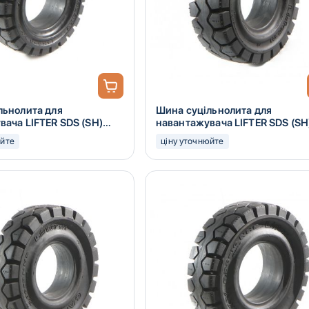
льнолита для
Шина суцільнолита для
вача LIFTER SDS (SH)
навантажувача LIFTER SDS (SH
18x7-8
юйте
ціну уточнюйте