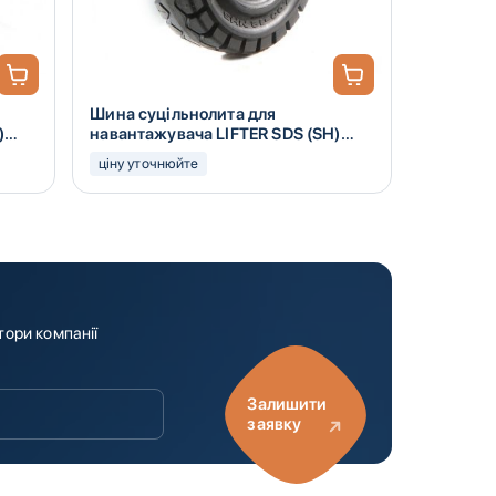
Шина суцільнолита для
)
навантажувача LIFTER SDS (SH)
7.00-12
ціну уточнюйте
тори компанії
Залишити
заявку