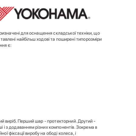
ризначені для оснащення складської техніки, що
авлені найбільш ходові та поширені типорозміри
ння є:
й виріб. Перший шар - протекторний. Другий -
ші і з додаванням різних компонентів. Зокрема в
ої фіксації виробу на ободі колеса, і