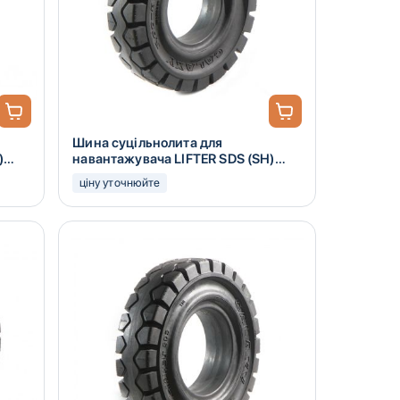
Шина суцільнолита для
)
навантажувача LIFTER SDS (SH)
5.00-8
ціну уточнюйте