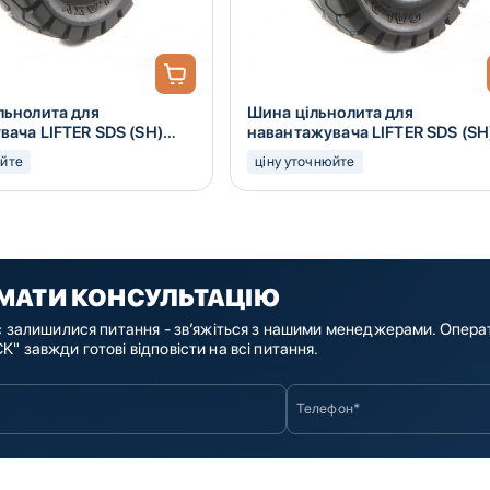
льнолита для
Шина цільнолита для
вача LIFTER SDS (SH)
навантажувача LIFTER SDS (SH
6.50-10
юйте
ціну уточнюйте
МАТИ КОНСУЛЬТАЦІЮ
с залишилися питання - зв’яжіться з нашими менеджерами. Опера
" завжди готові відповісти на всі питання.