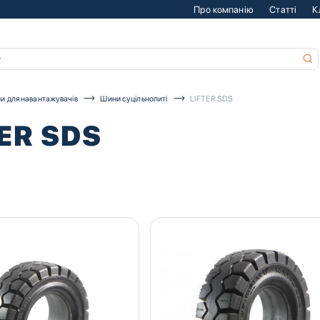
Про компанію
Статті
К
и для навантажувачів
Шини суцільнолиті
LIFTER SDS
TER SDS