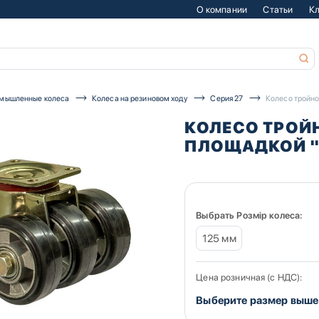
О компании
Статьи
К
мышленные колеса
Колеса на резиновом ходу
Серия 27
Колесо тройно
КОЛЕСО ТРОЙ
ПЛОЩАДКОЙ "M
Выбрать Розмір колеса:
125 мм
Цена розничная (с НДС):
Выберите размер выше