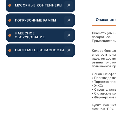
МУСОРНЫЕ КОНТЕЙНЕРЫ
Перейти
к
Описание 
началу
ПОГРУЗОЧНЫЕ РАМПЫ
галереи
изображений
Диаметр (мм) -
НАВЕСНОЕ
поворотное.
ОБОРУДОВАНИЕ
Производител
СИСТЕМЫ БЕЗОПАСНОСТИ
Колесо больше
спектром прим
изделия дости
резина, толст
повышенной пр
Основные сфер
• Производств
• Торговые пл
• ЖКХ;
• Строительств
• Складские к
• Фермерские 
Купить больше
можно в "ПРО-