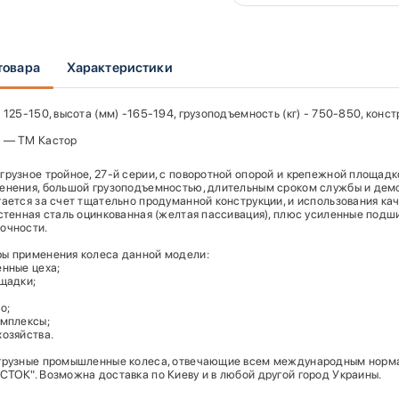
товара
Характеристики
 125-150, высота (мм) -165-194, грузоподъемность (кг) - 750-850, конс
ь — ТМ Кастор
грузное тройное, 27-й серии, с поворотной опорой и крепежной площад
енения, большой грузоподъемностью, длительным сроком службы и демо
гается за счет тщательно продуманной конструкции, и использования к
остенная сталь оцинкованная (желтая пассивация), плюс усиленные под
очности.
ы применения колеса данной модели:
енные цеха;
ощадки;
о;
омплексы;
хозяйства.
грузные промышленные колеса, отвечающие всем международным нормам
СТОК". Возможна доставка по Киеву и в любой другой город Украины.