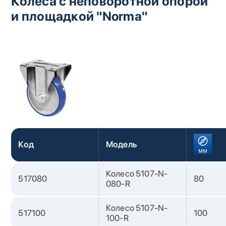
Колеса с неповоротной опорой
и площадкой "Norma"
Код
Модель
Колесо 5107-N-
517080
80
080-R
Колесо 5107-N-
517100
100
100-R