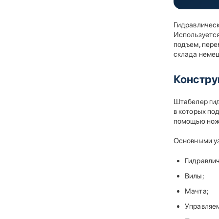
Гидравлическ
Используется
подъем, пере
склада немец
Констру
Штабелер гид
в которых по
помощью ножн
Основными уз
Гидравлич
Вилы;
Мачта;
Управляем