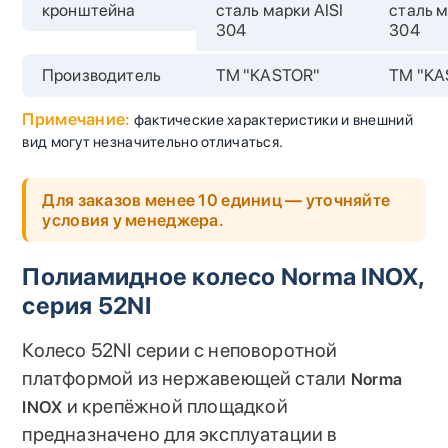
кронштейна
сталь марки AISI
сталь м
304
304
Производитель
TM "KASTOR"
TM "KA
Примечание:
фактические характеристики и внешний
вид могут незначительно отличаться.
Для заказов менее 10 единиц — уточняйте
условия у менеджера.
Полиамидное колесо Norma INOX,
серия 52NI
Колесо 52NI серии с неповоротной
платформой из нержавеющей стали
Norma
и крепёжной площадкой
INOX
предназначено для эксплуатации в