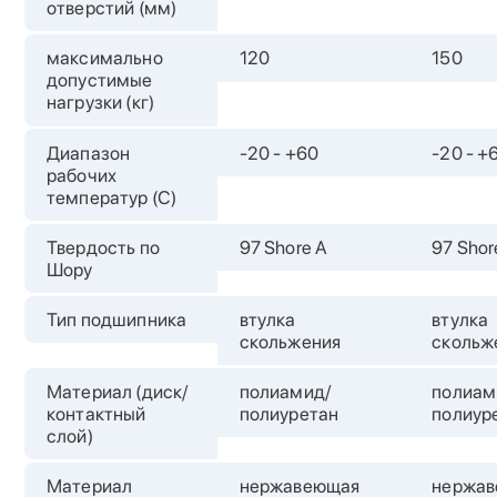
отверстий (мм)
максимально
120
150
допустимые
нагрузки (кг)
Диапазон
-20 - +60
-20 - +
рабочих
температур (С)
Твердость по
97 Shore A
97 Shor
Шору
Тип подшипника
втулка
втулка
скольжения
скольж
Материал (диск/
полиамид/
полиам
контактный
полиуретан
полиур
слой)
Материал
нержавеющая
нержа