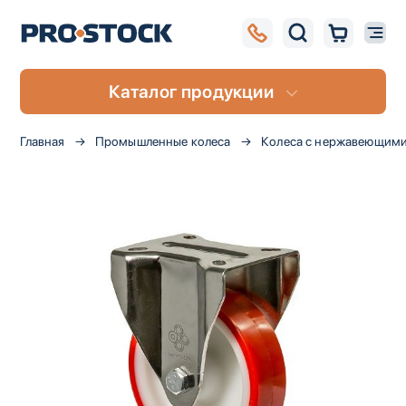
Каталог продукции
Главная
Промышленные колеса
Колеса с нержавеющим
Пропустить
и
перейти
к
галереям
изображений
UA
RU