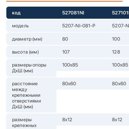
код
527081NI
527101
модель
5207-NI-081-P
5207-N
диаметр (мм)
80
100
высота (мм)
107
128
размеры опоры
100х85
100х85
ДхШ (мм)
расстояние
80х60
80х60
между
крепежными
отверстиями
ДхШ (мм)
размеры
8x12
8x12
крепежных