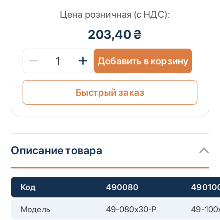
Цена розничная (с НДС):
203,40 ₴
Добавить в корзину
Быстрый заказ
Описание товара
Код
490080
49010
Модель
49-080х30-P
49-100