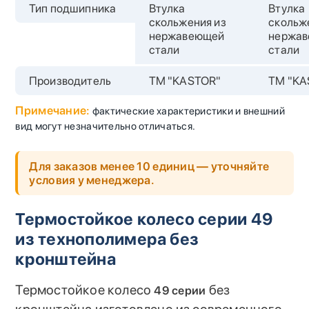
Тип подшипника
Втулка
Втулка
скольжения из
скольж
нержавеющей
нержа
стали
стали
Производитель
TM "KASTOR"
TM "KA
Примечание:
фактические характеристики и внешний
вид могут незначительно отличаться.
Для заказов менее 10 единиц — уточняйте
условия у менеджера.
Термостойкое колесо серии 49
из технополимера без
кронштейна
Термостойкое колесо
без
49 серии
кронштейна изготовлено из современного