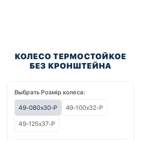
Перейти
к
КОЛЕСО ТЕРМОСТОЙКОЕ
началу
БЕЗ КРОНШТЕЙНА
галереи
изображений
Выбрать Розмір колеса:
49-080х30-P
49-100х32-Р
49-125х37-Р