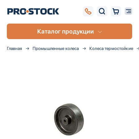
Каталог продукции
Главная
Промышленные колеса
Колеса термостойкие
Пропустить
и
перейти
к
галереям
изображений
UA
RU