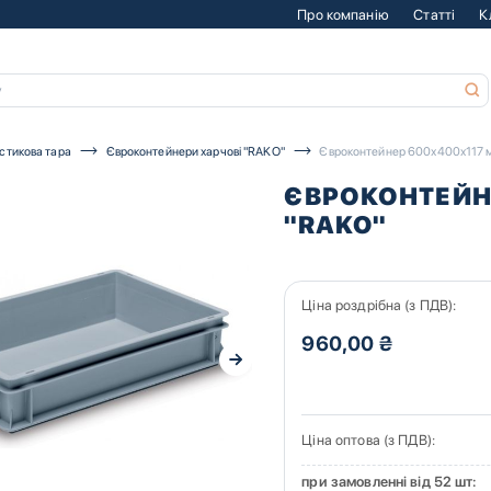
Про компанію
Статті
К
стикова тара
Євроконтейнери харчові "RAKO"
Євроконтейнер 600х400х117 
ЄВРОКОНТЕЙН
"RAKO"
Ціна роздрібна (з ПДВ):
960,00 ₴
Ціна оптова (з ПДВ):
при замовленні від 52 шт: