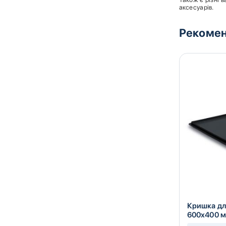
аксесуарів.
Рекомен
Транспортний візок для
Кришка дл
й
контейнерів пластиковий
600х400 м
суцільний