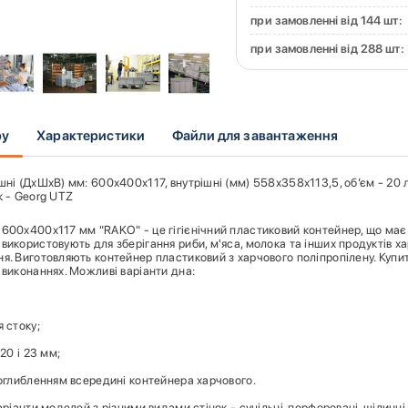
при замовленні від 144 шт:
при замовленні від 288 шт:
ру
Характеристики
Файли для завантаження
ні (ДхШхВ) мм: 600х400х117, внутрішні (мм) 558х358х113,5, об’єм - 20 л, в
к - Georg UTZ
600х400х117 мм "RAKO" - це гігієнічний пластиковий контейнер, що має
використовують для зберігання риби, м'яса, молока та інших продуктів х
я. Виготовляють контейнер пластиковий з харчового поліпропілену. Куп
 виконаннях. Можливі варіанти дна:
я стоку;
 20 і 23 мм;
поглибленням всередині контейнера харчового.
варіанти моделей з різними видами стінок - суцільні. перфоровані, щілинн