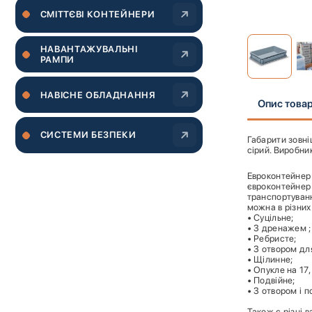
CМІТТЄВІ КОНТЕЙНЕРИ
НАВАНТАЖУВАЛЬНІ
РАМПИ
Перейти
до
НАВІСНЕ ОБЛАДНАННЯ
Опис това
початку
галереї
зображень
СИСТЕМИ БЕЗПЕКИ
Габарити зовніш
сірий. Виробни
Евроконтейнер 
євроконтейнер 
транспортуванн
можна в різних
• Суцільне;
• З дренажем ;
• Ребристе;
• З отвором дл
• Щілинне;
• Опукле на 17,
• Подвійне;
• З отвором і 
Також є різні 