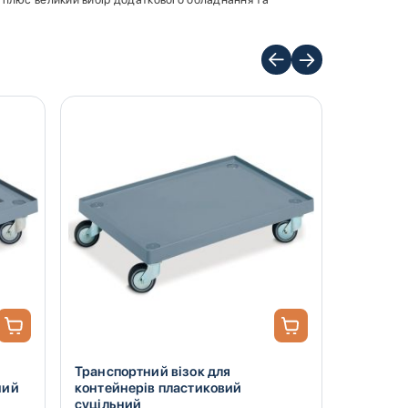
Транспортний візок для
Кришка 
ний
контейнерів пластиковий
600х400
суцільний