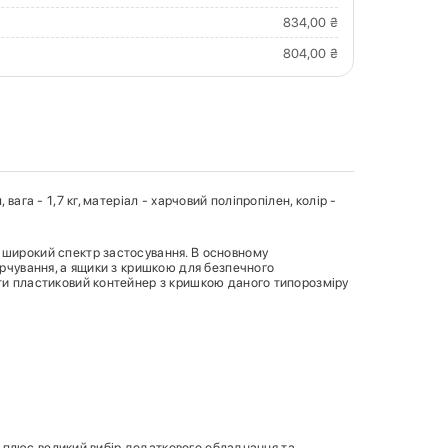
834,00 ₴
804,00 ₴
ага - 1,7 кг, матеріал - харчовий поліпропілен, колір -
 широкий спектр застосування. В основному
арчування, а ящики з кришкою для безпечного
ити пластиковий контейнер з кришкою даного типорозміру
і, плюс великий вибір додаткового обладнання та