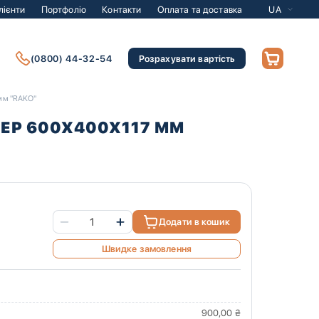
лієнти
Портфоліо
Контакти
Оплата та доставка
UA
(0800) 44-32-54
Розрахувати вартість
мм "RAKO"
ЕР 600Х400Х117 ММ
Додати в кошик
Швидке замовлення
900,00 ₴