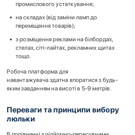
промислового устаткування;
на складах (від заміни ламп до
переміщення товарів);
з розміщення реклами на білбордах,
стелах, сіті-лайтах, рекламних щитах
тощо.
Робоча платформа для
навантажувача здатна впоратися з будь-
яким завданням на висоті в 5-9 метрів.
Переваги та принципи вибору
люльки
В порівнянні з підйомно-пересувними