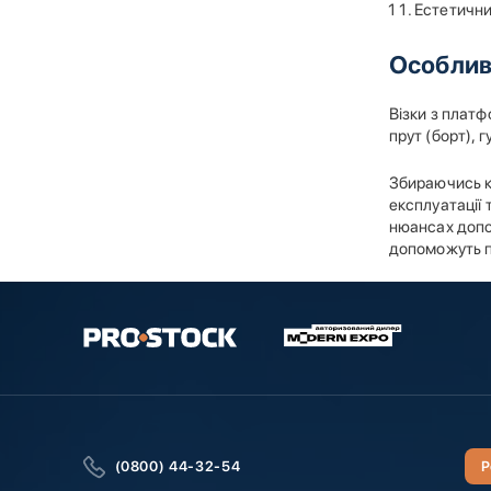
Естетични
Особлив
Візки з платф
прут (борт), 
Збираючись ку
експлуатації 
нюансах допо
допоможуть п
(0800) 44-32-54
Р