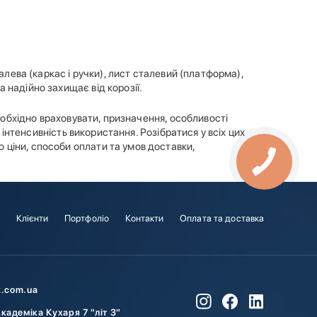
алева (каркас і ручки), лист сталевий (платформа),
 надійно захищає від корозії.
необхідно враховувати, призначення, особливості
, інтенсивність використання. Розібратися у всіх цих
ціни, способи оплати та умов доставки,
і
Клієнти
Портфоліо
Контакти
Оплата та доставка
k.com.ua
Академіка Кухаря 7 "літ З"