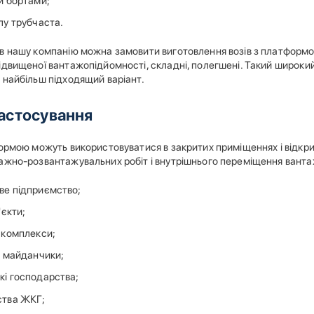
и бортами;
лу трубчаста.
в нашу компанію можна замовити виготовлення возів з платформо
ідвищеної вантажопідйомності, складні, полегшені. Такий широки
 найбільш підходящий варіант.
астосування
формою можуть використовуватися в закритих приміщеннях і відкр
ажно-розвантажувальних робіт і внутрішнього переміщення вантаж
е підприємство;
'єкти;
 комплекси;
і майданчики;
і господарства;
ства ЖКГ;