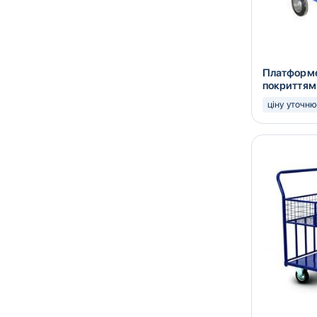
Платформе
покриттям 
ціну уточн