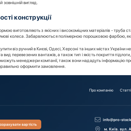
й зовнішній вигляд.
ості конструкції
ормою виготовляють з якісних і високоміцних матеріалів - труба ст
гумові колеса. Забарвлюються полімерною порошковою фарбою, яка
пити віз ручний в Києві, Одесі, Херсоні та інших містах України 
та вид перевезених вантажів, а також тип і якість покриття підлоги
можуть менеджери компанії, також вони нададуть інформацію про 
равильно оформити замовлення.
Про компанію
Статт
info@pro-stoc
озрахувати вартість
м. Київ. вул. 