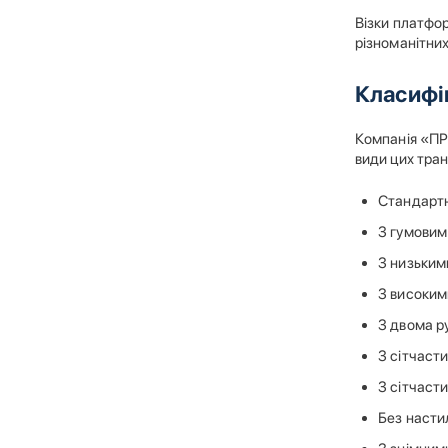
Візки платфор
різноманітних
Класифік
Компанія «ПРО
види цих тра
Стандартн
З гумовим
З низьким
З високим
З двома р
З сітчаст
З сітчаст
Без насти