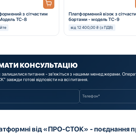
тформений з сітчастим
Платформений візок з сітчаст
Модель ТС-8
бортами - модель ТС-9
юйте
від 12 400,00 ₴ (з ПДВ)
МАТИ КОНСУЛЬТАЦІЮ
с залишилися питання - зв’яжіться з нашими менеджерами. Опера
" завжди готові відповісти на всі питання.
латформні від «ПРО-СТОК» - поєднання пр