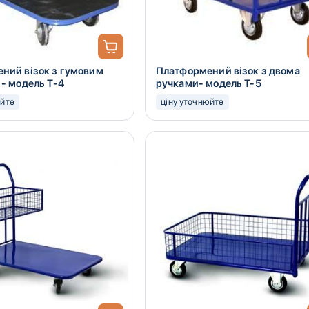
ний візок з гумовим
Платформений візок з двома
- модель Т-4
ручками- модель Т-5
юйте
ціну уточнюйте