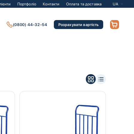
лієнти
Портфоліо
Контакти
Оплата та доставка
UA
(0800) 44-32-54
Розрахувати вартість