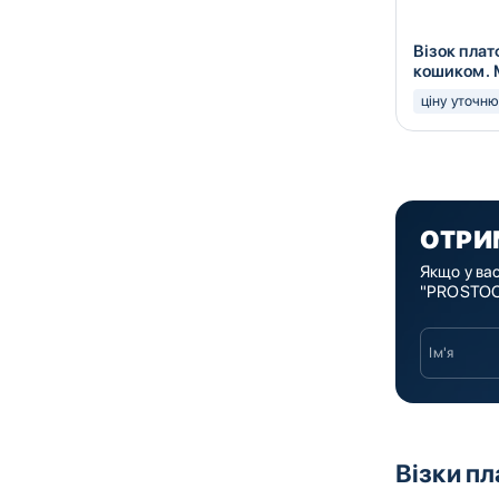
Візок пла
кошиком. 
ціну уточн
ОТРИ
Якщо у ва
"PROSTOCK
Візки п