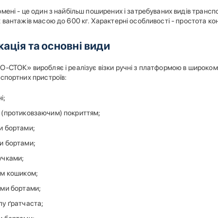
мені - це один з найбільш поширених і затребуваних видів транс
 вантажів масою до 600 кг. Характерні особливості - простота конст
ація та основні види
-СТОК» виробляє і реалізує візки ручні з платформою в широкому
нспортних пристроїв:
і;
 (протиковзаючим) покриттям;
и бортами;
и бортами;
учками;
им кошиком;
ими бортами;
лу ґратчаста;