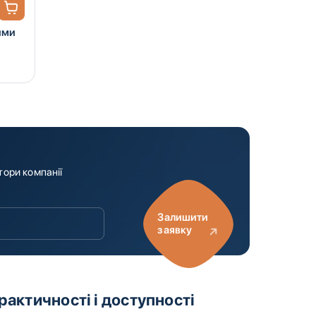
ими
тори компанії
Залишити
заявку
актичності і доступності