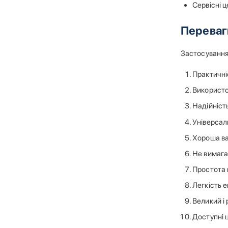
Сервісні 
Переваг
Застосування
Практичніс
Використо
Надійність
Універсал
Хороша ва
Не вимага
Простота 
Легкість е
Великий і
Доступні ц