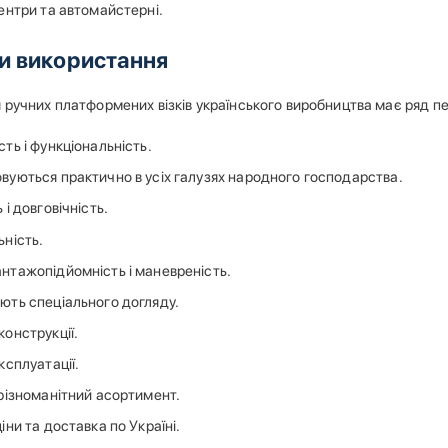
центри та автомайстерні.
и використання
 ручних платформених візків українського виробництва має ряд пе
ть і функціональність.
вуються практично в усіх галузях народного господарства.
 і довговічність.
ьність.
нтажопідйомність і маневреність.
ють спеціального догляду.
конструкції.
ксплуатації.
 різноманітний асортимент.
іни та доставка по Україні.