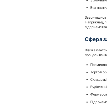
З знімним
Без насти
Звернувшись 
Наприклад, п
підприємства
Сфера з
Візки з плат
процеси вант
Промислов
Торгові об
Складські
Будівельн
Фермерськ
Підприєм