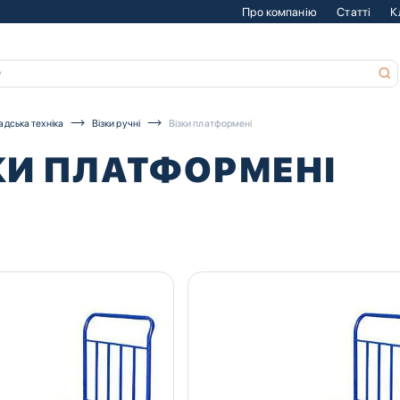
Про компанію
Статті
К
адська техніка
Візки ручні
Візки платформені
КИ ПЛАТФОРМЕНІ