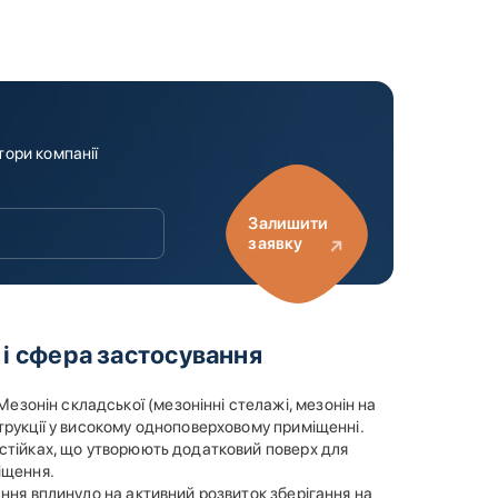
тори компанії
Залишити
заявку
 і сфера застосування
зонін складської (мезонінні стелажі, мезонін на
трукції у високому одноповерховому приміщенні.
 стійках, що утворюють додатковий поверх для
іщення.
ання вплинуло на активний розвиток зберігання на