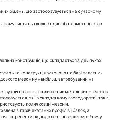
ярних рішень, що застосовувується на сучасному
раному вигляді утворює один або кілька поверхів
івельна конструкція, що складається з декількох
 стелажна конструкція виконана на базі палетних
адського мезоніну найбільш затребуваний на
нструкція на основі поличкових металевих стелажів
осовується, як і в складському господарстві, так в
користовують поличковий мезонін.
овлена з гарячекатаних профілів і балок, з
оляє перенести на додаткові поверхи виробничу