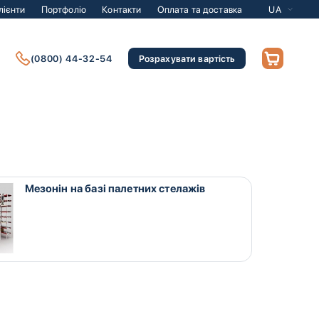
лієнти
Портфоліо
Контакти
Оплата та доставка
UA
(0800) 44-32-54
Розрахувати вартість
Мезонін на базі палетних стелажів