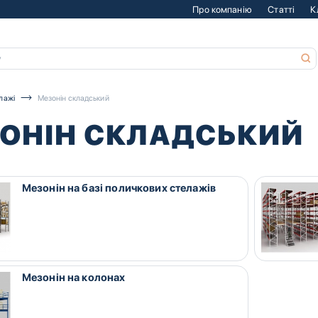
Про компанію
Статті
К
лажі
Мезонін складський
ОНІН СКЛАДСЬКИЙ
Мезонін на базі поличкових стелажів
Мезонін на колонах