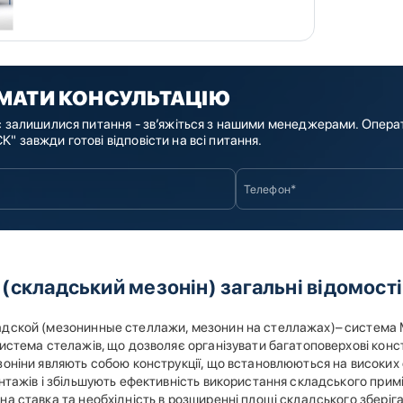
МАТИ КОНСУЛЬТАЦІЮ
с залишилися питання - зв’яжіться з нашими менеджерами. Опера
" завжди готові відповісти на всі питання.
(складський мезонін) загальні відомості
дской (мезонинные стеллажи, мезонин на стеллажах)– система Ме
истема стелажів, що дозволяє організувати багатоповерхові конс
зоніни являють собою конструкції, що встановлюються на високих
антажів і збільшують ефективність використання складського прим
а ставка та необхідність в розширенні площі складського зберіг