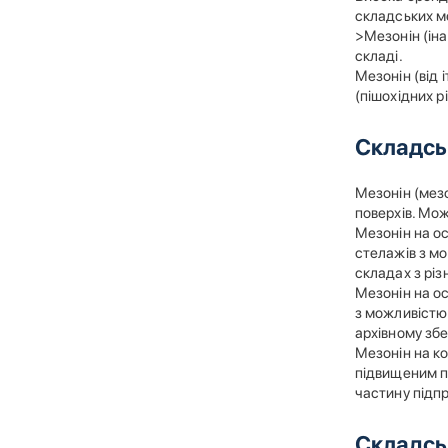
складських м
>Мезонін (іна
складі.
Мезонін (від 
(пішохідних р
Складсь
Мезонін (мезо
поверхів. Мож
Мезонін на ос
стелажів з м
складах з різ
Мезонін на ос
з можливістю 
архівному збе
Мезонін на ко
підвищеним п
частину підп
Складсь