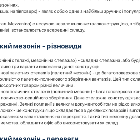
езонінах.
кше: напівповерх) - являє собою одне з найбільш зручних і попул
італ. Mezzanino) є несучою незалежною металоконструкцією, в зіб
івнів), встановлюється всередині складу.
кий мезонін - різновиди
нінні стелажі, мезонін на стелажах) - складна стелажна, або буд
ливо три варіанти виконання даної конструкції:
нові палетних стелажів (палетний мезонін) - це багатоповерхова
ожливістю палетно-поличкового зберігання вантажів. Цей тип скл
носортних товаром різної величини.
нові поличних стелажів (поличний мезонін) - багатоповерхова ко
поличково-секційного зберігання. Дана стелажна конструкція заст
реженні. Великі компанії з великим документообігом не рідко ви
лонах - це конструкція що складається з декількох поверхів і вигот
оказником навантаження на перекриття. Такий тип мезоніну дозв
риємства, обладнати офіс або використовувати як склад.
кий мезонін - переваги