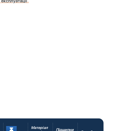
експлуатації
.
Матеріал
Підшипни