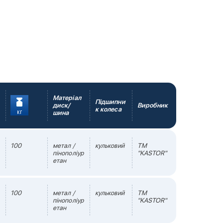
Матеріал
Підшипни
диск/
Виробник
к колеса
шина
100
метал /
кульковий
TM
пінополіур
"KASTOR"
етан
100
метал /
кульковий
TM
пінополіур
"KASTOR"
етан