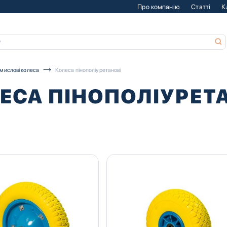
Про компанію
Статті
К
мислові колеса
Колеса пінополіуретанові
ЕСА ПІНОПОЛІУРЕТ