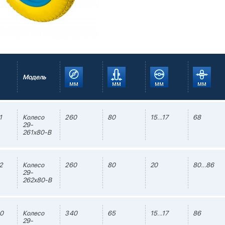
Модель
1
Колесо
260
80
15...17
68
29-
261х80-B
2
Колесо
260
80
20
80...86
29-
262х80-B
0
Колесо
340
65
15...17
86
29-