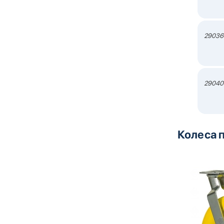
29036
29040
Колеса 