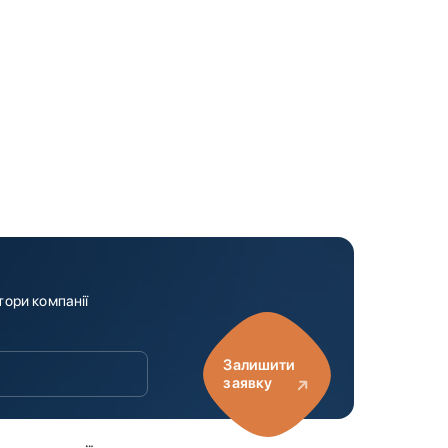
тори компанії
Залишити
заявку