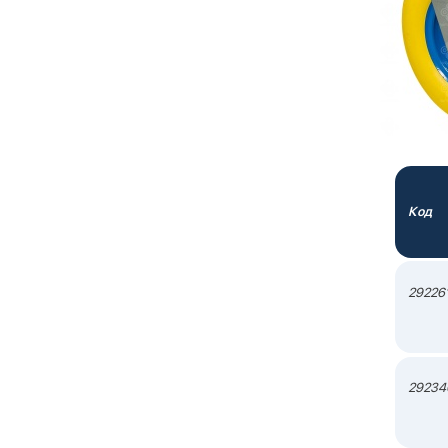
Код
29226
29234