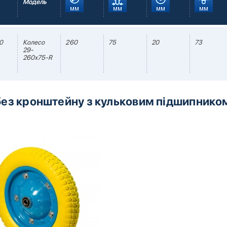
Модель
0
Колесо
260
75
20
73
29-
260х75-R
без кронштейну з кульковим підшипнико