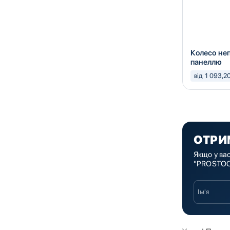
Колесо не
панеллю
від 1 093,2
ОТРИ
Якщо у ва
"PROSTOCK