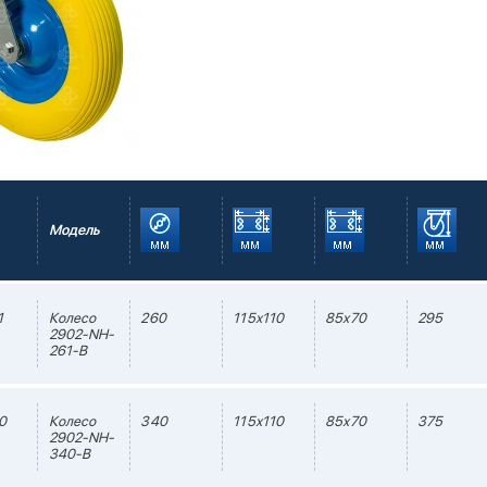
Модель
1
Колесо
260
115х110
85х70
295
2902-NH-
261-B
0
Колесо
340
115х110
85х70
375
2902-NH-
340-B