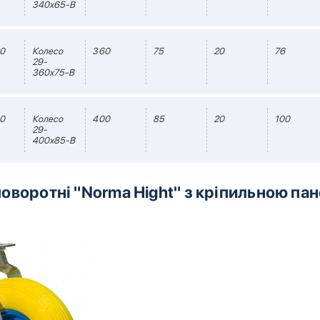
340х65-B
0
Колесо
360
75
20
76
29-
360х75-B
0
Колесо
400
85
20
100
29-
400х85-B
поворотні "Norma Hight" з кріпильною па