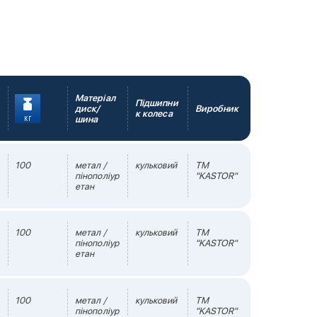
Матеріал
Підшипни
диск/
Виробник
к колеса
шина
100
метал /
кульковий
TM
пінополіур
"KASTOR"
етан
100
метал /
кульковий
TM
пінополіур
"KASTOR"
етан
100
метал /
кульковий
TM
пінополіур
"KASTOR"