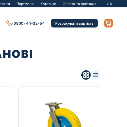
лієнти
Портфоліо
Контакти
Оплата та доставка
UA
(0800) 44-32-54
Розрахувати вартість
АНОВІ