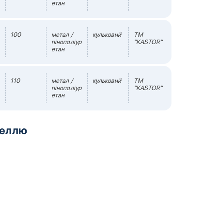
етан
100
метал /
кульковий
TM
пінополіур
"KASTOR"
етан
110
метал /
кульковий
TM
пінополіур
"KASTOR"
етан
неллю