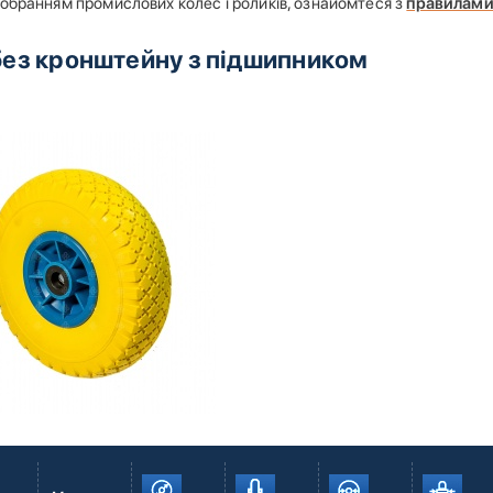
 обранням промислових колес і роликів, ознайомтеся з
правилами 
без кронштейну з підшипником