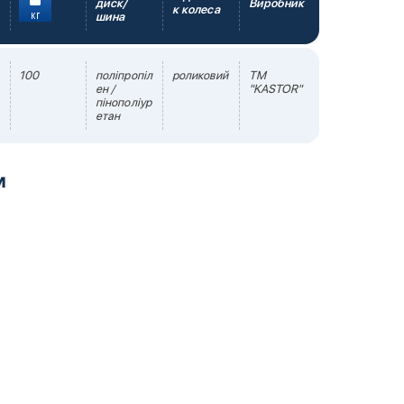
диск/
Виробник
к колеса
шина
100
поліпропіл
роликовий
TM
ен /
"KASTOR"
пінополіур
етан
м