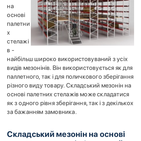
на
основі
палетни
х
стелажі
в -
найбільш широко використовуваний з усіх
видів мезонінів. Він використовується як для
паллетного, так і для поличкового зберігання
різного виду товару. Складський мезонін на
основі палетних стелажів може складатися
як з одного рівня зберігання, так і з декількох
за бажанням замовника.
Складський мезонін на основі