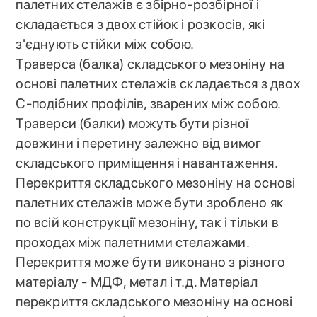
палетних стелажів є збірно-розбірної і
складається з двох стійок і розкосів, які
з'єднують стійки між собою.
Траверса (балка) складського мезоніну на
основі палетних стелажів складається з двох
С-подібних профілів, зварених між собою.
Траверси (балки) можуть бути різної
довжини і перетину залежно від вимог
складського приміщення і навантаження.
Перекриття складського мезоніну на основі
палетних стелажів може бути зроблено як
по всій конструкції мезоніну, так і тільки в
проходах між палетними стелажами.
Перекриття може бути виконано з різного
матеріалу - МДФ, метал і т.д. Матеріал
перекриття складського мезоніну на основі