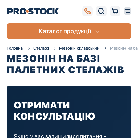
Каталог продукції
Головна
Стелажі
Мезонін складський
Мезонін на ба
МЕЗОНІН НА БАЗІ
ПАЛЕТНИХ СТЕЛАЖІВ
ОТРИМАТИ
КОНСУЛЬТАЦІЮ
UA
RU
Якщо у вас залишилися питання -