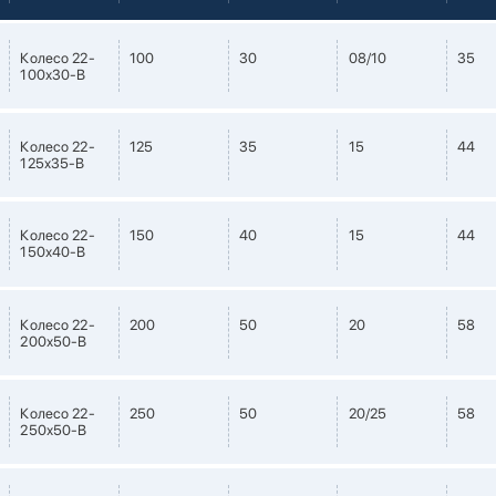
Колесо 22-
100
30
08/10
35
100х30-В
Колесо 22-
125
35
15
44
125х35-В
Колесо 22-
150
40
15
44
150х40-В
Колесо 22-
200
50
20
58
200х50-В
Колесо 22-
250
50
20/25
58
250х50-В