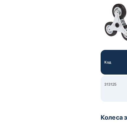
Код
313125
Колеса з