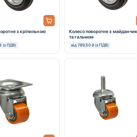
воротне з кріпильною
Колесо поворотне з майданчи
та гальмом
₴ (з ПДВ)
від 789,50 ₴ (з ПДВ)