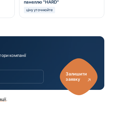
панеллю "HARD"
ціну уточнюйте
тори компанії
Залишити
заявку
ції
.