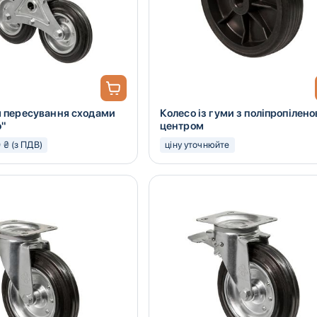
я пересування сходами
Колесо із гуми з поліпропілен
o"
центром
0 ₴ (з ПДВ)
ціну уточнюйте