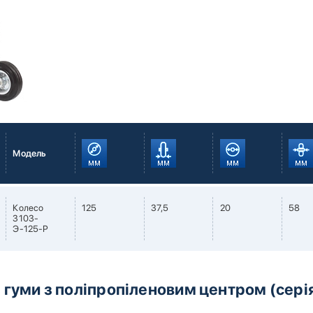
Модель
Колесо
125
37,5
20
58
3103-
Э-125-Р
 гуми з поліпропіленовим центром (сері