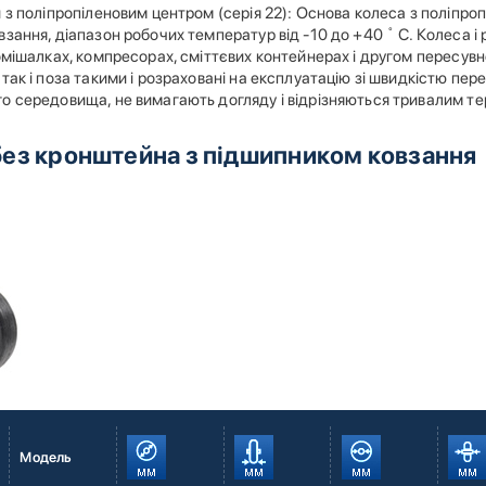
 з поліпропіленовим центром (серія 22): Основа колеса з поліпроп
зання, діапазон робочих температур від -10 до +40 ˚ С. Колеса і
омішалках, компресорах, сміттєвих контейнерах і другом пересув
так і поза такими і розраховані на експлуатацію зі швидкістю перес
о середовища, не вимагають догляду і відрізняються тривалим т
без кронштейна з підшипником ковзання
Модель