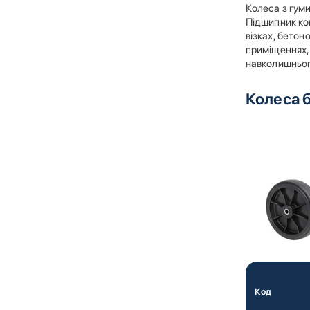
Колеса з гуми
Підшипник ков
візках, бетон
приміщеннях, 
навколишньог
Колеса 
Код