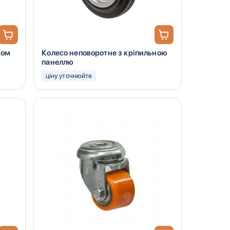
ком
Колесо неповоротне з кріпильною
панеллю
ціну уточнюйте