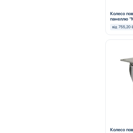
Колесо по
панеллю "
від 755,20 
Колесо по