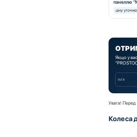
панеллю "
ціну уточн
ОТРИ
Якщо у ва
"PROSTOCK
Увага! Перед 
Колеса 