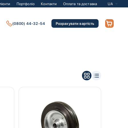
лієнти
Портфоліо
Контакти
Оплата та доставка
UA
(0800) 44-32-54
Розрахувати вартість