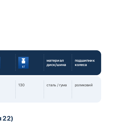
материал
подшипник
диск/шина
колеса
130
сталь / гума
роликовий
я 22)