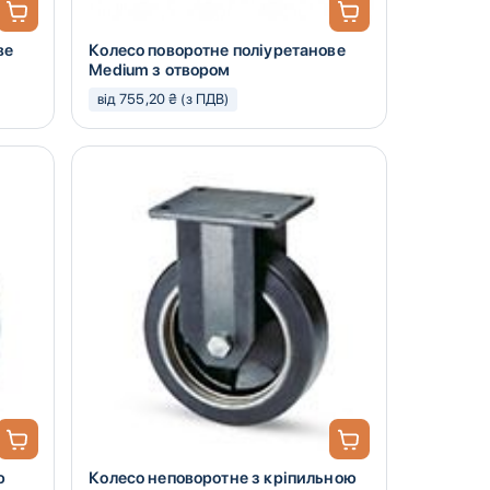
ве
Колесо поворотне поліуретанове
Medium з отвором
від 755,20 ₴ (з ПДВ)
ю
Колесо неповоротне з кріпильною