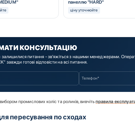
MEDIUM"
панеллю "HARD"
юйте
ціну уточнюйте
МАТИ КОНСУЛЬТАЦІЮ
с залишилися питання - зв’яжіться з нашими менеджерами. Опера
" завжди готові відповісти на всі питання.
вибором промислових коліс та роликів, вивчіть
правила експлуата
для пересування по сходах