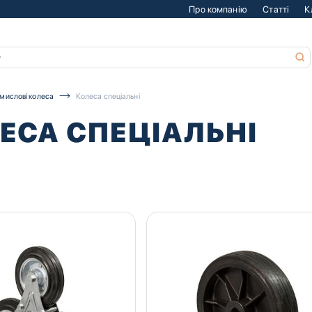
Про компанію
Статті
К
мислові колеса
Колеса спеціальні
ЕСА СПЕЦІАЛЬНІ