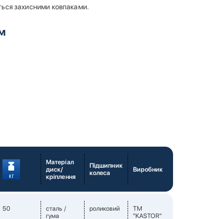
ється захисними ковпаками.
ом
Матеріал
Підшипник
диск/
Виробник
колеса
кріплення
50
сталь /
роликовий
TM
гума
"KASTOR"