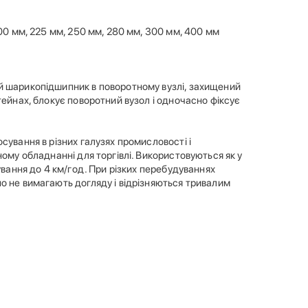
200 мм, 225 мм, 250 мм, 280 мм, 300 мм, 400 мм
ий шарикопідшипник в поворотному вузлі, захищений
тейнах, блокує поворотний вузол і одночасно фіксує
осування в різних галузях промисловості і
ному обладнанні для торгівлі. Використовуються як у
ування до 4 км/год. При різких перебудуваннях
о не вимагають догляду і відрізняються тривалим