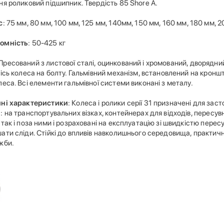
я роликовий підшипник. Твердість 85 Shore A.
с
: 75 мм, 80 мм, 100 мм, 125 мм, 140мм, 150 мм, 160 мм, 180 мм, 
омність
: 50-425 кг
 Пресований з листової сталі, оцинкований і хромований, дворядн
ісь колеса на болту. Гальмівний механізм, встановлений на кронш
еса. Всі елементи гальмівної системи виконані з металу.
йні характеристики
: Колеса і ролики серії 31 призначені для заст
 на транспортувальних візках, контейнерах для відходів, пересув
так і поза ними і розраховані на експлуатацію зі швидкістю перес
ати сліди. Стійкі до впливів навколишнього середовища, практичн
жби.