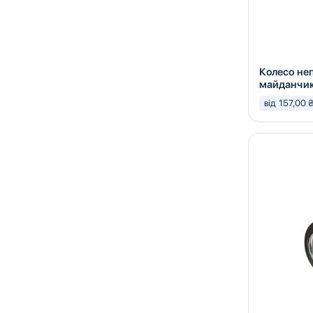
Колесо не
майданчи
від 157,00 