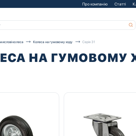
Про компанію
Статті
К
мислові колеса
Колеса на гумовому ходу
Серія 31
ЕСА НА ГУМОВОМУ ХО