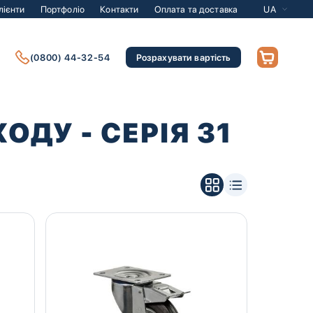
лієнти
Портфоліо
Контакти
Оплата та доставка
UA
(0800) 44-32-54
Розрахувати вартість
ДУ - СЕРІЯ 31