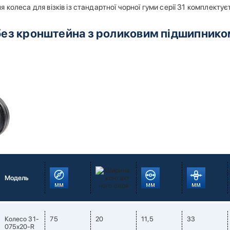
 колеса для візків із стандартної чорної гуми серії 31 комплекту
без кронштейна з роликовим підшипник
Модель
Колесо 31-
75
20
11,5
33
075х20-R