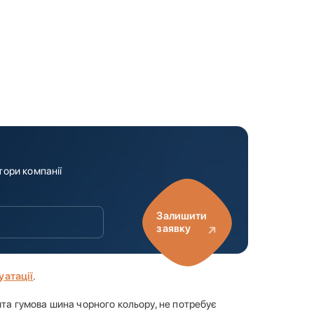
тори компанії
Залишити
заявку
уатації
.
Лита гумова шина чорного кольору, не потребує