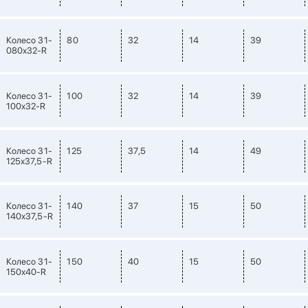
Колесо 31-
80
32
14
39
080х32-R
Колесо 31-
100
32
14
39
100х32-R
Колесо 31-
125
37,5
14
49
125х37,5-R
Колесо 31-
140
37
15
50
140х37,5-R
Колесо 31-
150
40
15
50
150х40-R