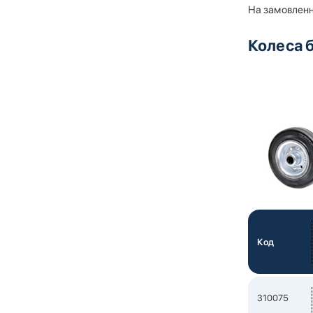
На замовлення
Колеса 
Код
310075