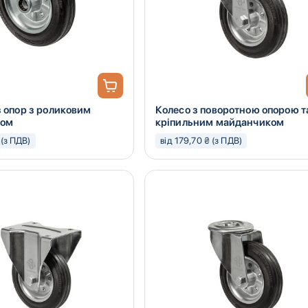
з опор з роликовим
Колесо з поворотною опорою т
ком
кріпильним майданчиком
 (з ПДВ)
від 179,70 ₴ (з ПДВ)