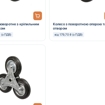
поворотне з кріпильним
Колесо з поворотною опорою т
ком
отвором
₴ (з ПДВ)
від 179,70 ₴ (з ПДВ)