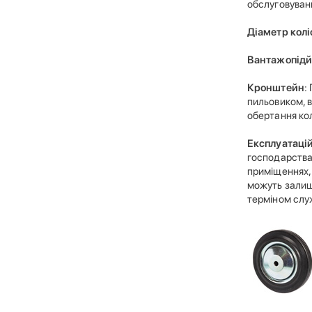
обслуговуванн
Діаметр колі
Вантажопідй
Кронштейн
:
пильовиком, в
обертання кол
Експлуатаці
господарства:
приміщеннях, 
можуть залиш
терміном слу