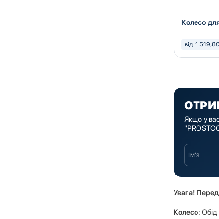
Колесо дл
від 1 519,8
ОТРИ
Якщо у ва
"PROSTOCK
Увага! Перед
Колесо
: Обід