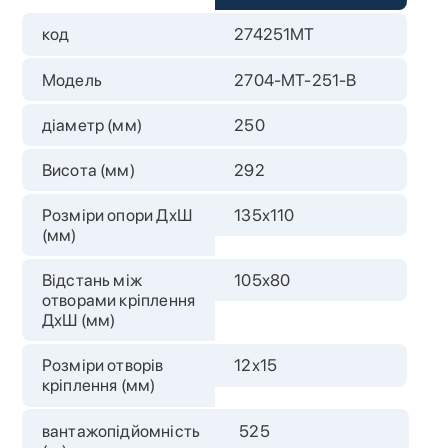
код
274251MT
Модель
2704-MT-251-B
діаметр (мм)
250
Висота (мм)
292
Розміри опори ДхШ
135х110
(мм)
Відстань між
105х80
отворами кріплення
ДхШ (мм)
Розміри отворів
12х15
кріплення (мм)
вантажопідйомність
525