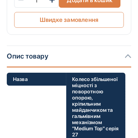
Швидке замовлення
Опис товару
Назва
Колесо збільшеної
міцності з
поворотною
опорою,
кріпильним
майданчиком та
гальмівним
механізмом
"Medium Top" серія
27