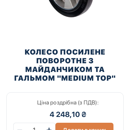
Перейти
до
КОЛЕСО ПОСИЛЕНЕ
початку
ПОВОРОТНЕ З
галереї
зображень
МАЙДАНЧИКОМ ТА
ГАЛЬМОМ "MEDIUM TOP"
Ціна роздрібна (з ПДВ):
4 248,10 ₴
Додати в кошик