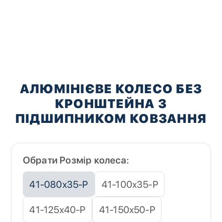
Перейти
до
АЛЮМІНІЄВЕ КОЛЕСО БЕЗ
початку
КРОНШТЕЙНА З
галереї
зображень
ПІДШИПНИКОМ КОВЗАННЯ
Обрати Розмір колеса:
41-080x35-P
41-100x35-P
41-125x40-P
41-150x50-P