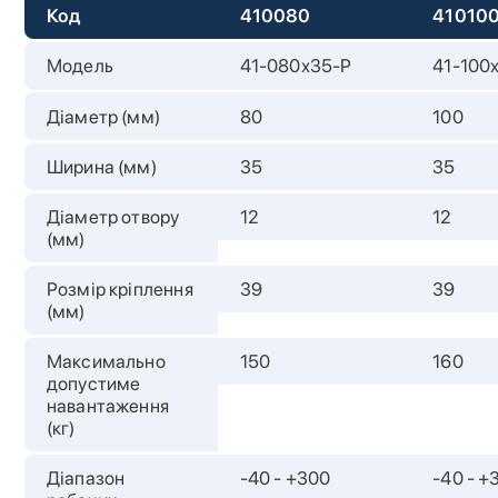
Код
410080
41010
Модель
41-080х35-P
41-100
Діаметр (мм)
80
100
Ширина (мм)
35
35
Діаметр отвору
12
12
(мм)
Розмір кріплення
39
39
(мм)
Максимально
150
160
допустиме
навантаження
(кг)
Діапазон
-40 - +300
-40 - +