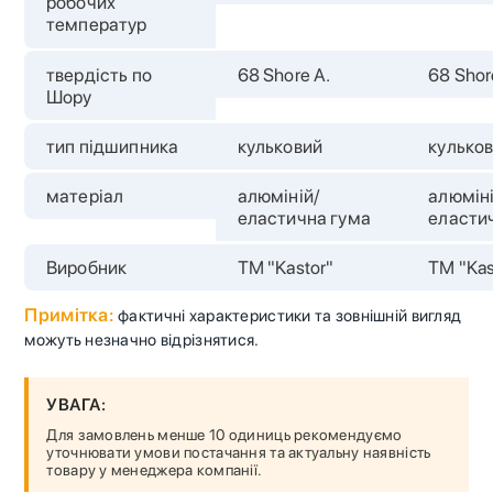
робочих
температур
твердість по
68 Shore A.
68 Shor
Шору
тип підшипника
кульковий
кулько
матеріал
алюміній/
алюміні
еластична гума
еласти
Виробник
ТМ "Kastor"
ТМ "Kas
Примітка:
фактичні характеристики та зовнішній вигляд
можуть незначно відрізнятися.
УВАГА:
Для замовлень менше 10 одиниць рекомендуємо
уточнювати умови постачання та актуальну наявність
товару у менеджера компанії.