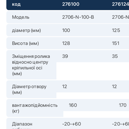
код
276100
27612
Модель
2706-N-100-B
2706-N
діаметр (мм)
100
125
Висота (мм)
128
151
Зміщення ролика
39
35
відносно центру
кріпильної осі
(мм)
Діаметр отвору
12
12
(мм)
вантажопідйомність
160
170
(кг)
Діапазон
-20-+60
-20-+6