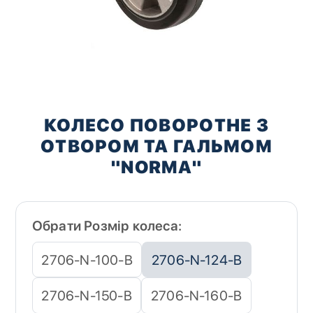
Перейти
до
КОЛЕСО ПОВОРОТНЕ З
початку
ОТВОРОМ ТА ГАЛЬМОМ
галереї
зображень
"NORMA"
Обрати Розмір колеса:
2706-N-100-B
2706-N-124-B
2706-N-150-B
2706-N-160-B