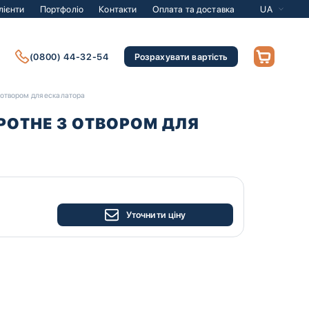
лієнти
Портфоліо
Контакти
Оплата та доставка
UA
(0800) 44-32-54
Розрахувати вартість
 отвором для ескалатора
РОТНЕ З ОТВОРОМ ДЛЯ
Уточнити ціну