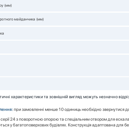
ру (мм)
ротного майданчика (мм)
ика
ичні характеристики та зовнішній вигляд можуть незначно відрі
лення:
при замовленні менше 10 одиниць необхідно звернутися д
серії 24 з поворотною опорою та спеціальним отвором для ескалато
ться у багатоповерхових будівлях. Конструкція адаптована для б