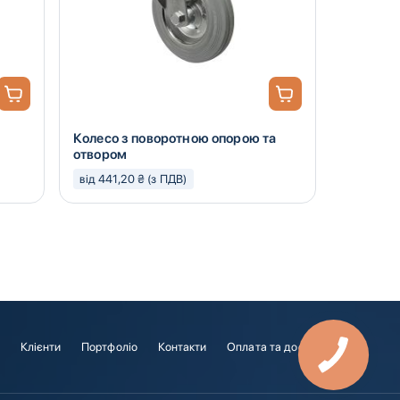
Колесо з поворотною опорою та
Колесо п
отвором
різьбле
від 441,20 ₴ (з ПДВ)
від 105,2
і
Клієнти
Портфоліо
Контакти
Оплата та доставка