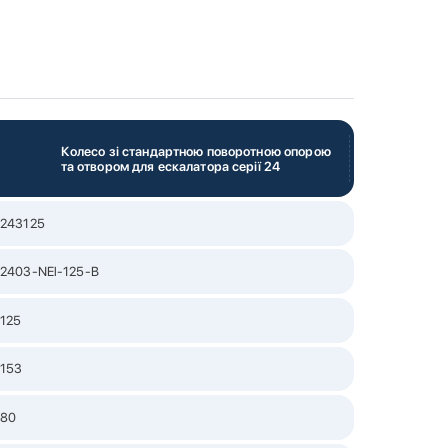
Колесо зі стандартною поворотною опорою
та отвором для ескалатора серії 24
243125
2403-NEl-125-B
125
153
80