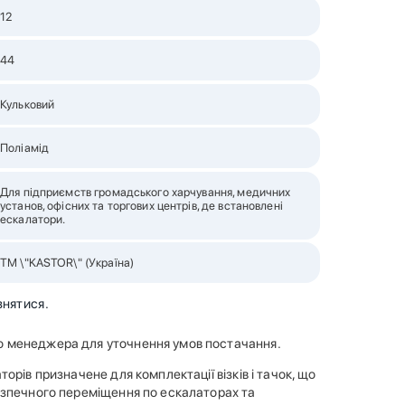
12
44
Кульковий
Поліамід
Для підприємств громадського харчування, медичних
установ, офісних та торгових центрів, де встановлені
ескалатори.
ТМ \"KASTOR\" (Україна)
знятися.
о менеджера для уточнення умов постачання.
рів призначене для комплектації візків і тачок, що
езпечного переміщення по ескалаторах та