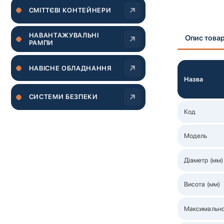
CМІТТЄВІ КОНТЕЙНЕРИ
Перейти
до
НАВАНТАЖУВАЛЬНІ
Опис това
початку
РАМПИ
галереї
зображень
НАВІСНЕ ОБЛАДНАННЯ
Назва
СИСТЕМИ БЕЗПЕКИ
Код
Модель
Діаметр (мм)
Висота (мм)
Максимально