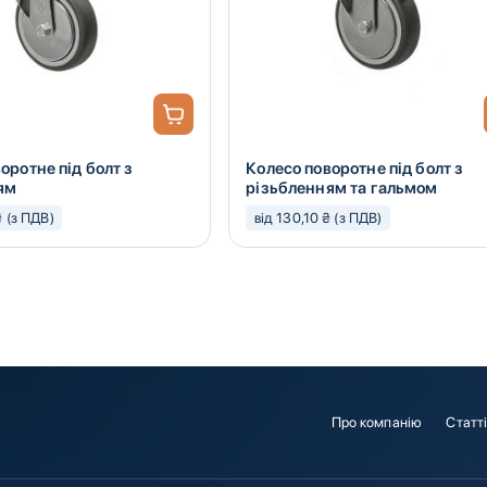
оротне під болт з
Колесо поворотне під болт з
ям
різьбленням та гальмом
₴ (з ПДВ)
від 130,10 ₴ (з ПДВ)
Про компанію
Статт