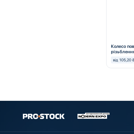
Колесо з поворотною опорою та
Колесо пов
отвором
різьбленн
від 441,20 ₴ (з ПДВ)
від 105,20 