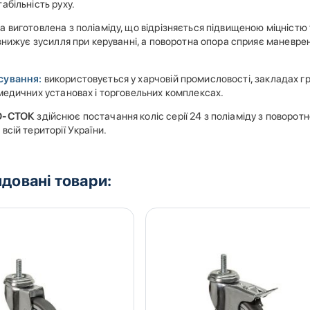
абільність руху.
 виготовлена з поліаміду, що відрізняється підвищеною міцністю
 знижує зусилля при керуванні, а поворотна опора сприяє маневрен
сування:
використовується у харчовій промисловості, закладах 
 медичних установах і торговельних комплексах.
О-СТОК
здійснює постачання коліс серії 24 з поліаміду з поворот
всій території України.
довані товари: