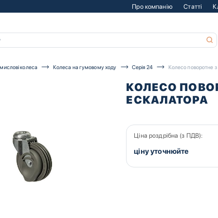
Про компанію
Статті
К
мислові колеса
Колеса на гумовому ходу
Серія 24
Колесо поворотне з
КОЛЕСО ПОВО
ЕСКАЛАТОРА
Ціна роздрібна (з ПДВ):
ціну уточнюйте