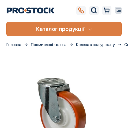
Каталог продукції
Головна
Промислові колеса
Колеса з поліуретану
С
Перейти
до
кінця
галереї
зображень
UA
RU