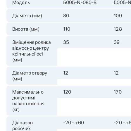
Модель
5005-N-080-B
5005-N
Діаметр (мм)
80
100
Висота (мм)
110
128
Зміщення ролика
35
39
відносно центру
кріпильної осі
(мм)
Діаметр отвору
12
12
(мм)
Максимально
120
170
допустимі
навантаження
(кг)
Діапазон
-20 - +60
-20 - +
робочих