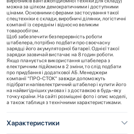
виробників вантажопідйомної техніки для складу)
можна за цілком демократичними і доступними
цінами. Основними сферами застосування такої
спецтехніки є склади, виробничі ділянки, логістичні
компанії із середнім і відносно великим
товарообігом.
Щоб забезпечити безперервність роботи
штабелера, потрібно подбати про своєчасну
зарядці його акумуляторної батареї. Однієї такої
зарядки зазвичай вистачає на 8 годин роботи.
Якщо планується використання штабелера з
електричним підйомом в 2 зміни, то слід подбати
про придбання і додаткової АБ. Менеджери
компанії "ПРО-СТОК" завжди допоможуть
підібрати напівелектричний штабелер і купити його
на найвигідніших умовах і з доставкою в будь-яку
точку країни. На сайті розміщені фото і опис моделі,
а також таблиця з технічними характеристиками.
Характеристики