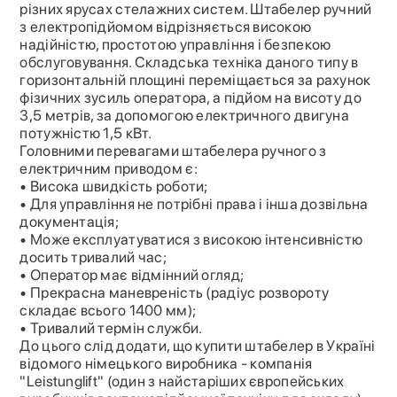
різних ярусах стелажних систем. Штабелер ручний
з електропідйомом відрізняється високою
надійністю, простотою управління і безпекою
обслуговування. Складська техніка даного типу в
горизонтальній площині переміщається за рахунок
фізичних зусиль оператора, а підйом на висоту до
3,5 метрів, за допомогою електричного двигуна
потужністю 1,5 кВт.
Головними перевагами штабелера ручного з
електричним приводом є:
• Висока швидкість роботи;
• Для управління не потрібні права і інша дозвільна
документація;
• Може експлуатуватися з високою інтенсивністю
досить тривалий час;
• Оператор має відмінний огляд;
• Прекрасна маневреність (радіус розвороту
складає всього 1400 мм);
• Тривалий термін служби.
До цього слід додати, що купити штабелер в Україні
відомого німецького виробника - компанія
"Leistunglift" (один з найстаріших європейських