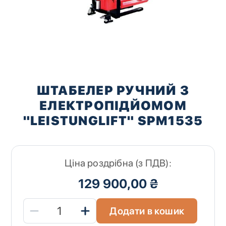
Перейти
до
ШТАБЕЛЕР РУЧНИЙ З
початку
ЕЛЕКТРОПІДЙОМОМ
галереї
зображень
"LEISTUNGLIFT" SPM1535
Ціна роздрібна (з ПДВ):
129 900,00 ₴
Додати в кошик