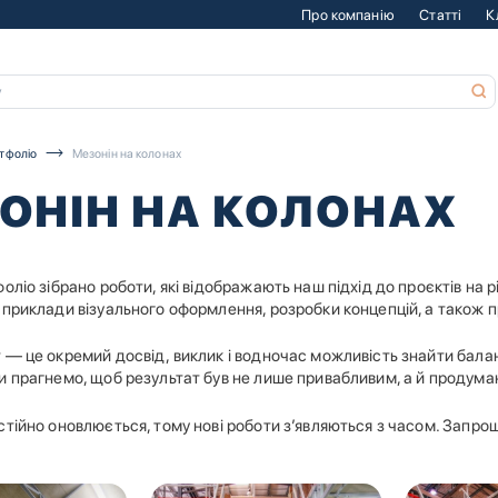
Про компанію
Статті
К
тфоліо
Мезонін на колонах
ОНІН НА КОЛОНАХ
оліо зібрано роботи, які відображають наш підхід до проєктів на різ
приклади візуального оформлення, розробки концепцій, а також пр
 — це окремий досвід, виклик і водночас можливість знайти бала
и прагнемо, щоб результат був не лише привабливим, а й продума
стійно оновлюється, тому нові роботи з’являються з часом. Запр