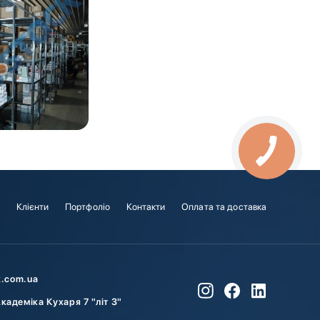
і
Клієнти
Портфоліо
Контакти
Оплата та доставка
k.com.ua
Академіка Кухаря 7 "літ З"