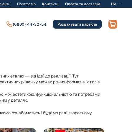
лієнти
Портфоліо
Контакти
Оплата та доставка
UA
(0800) 44-32-54
Розрахувати вартість
них етапах — від ідеї до реалізації. Тут
актичних рішень у межах різних форматів і стилів.
нс між естетикою, функціональністю та потребами
ним у деталях.
ошуємо ознайомитись і будемо раді зворотному