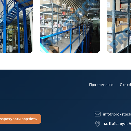
Про компанію
Статт
info@pro-stoc
озрахувати вартість
м. Київ. вул. 