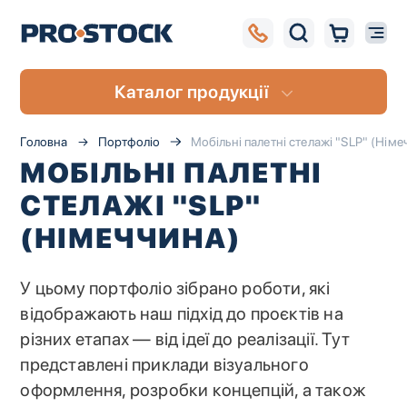
Каталог продукції
Головна
Портфоліо
Мобільні палетні стелажі "SLP" (Німе
МОБІЛЬНІ ПАЛЕТНІ
СТЕЛАЖІ "SLP"
(НІМЕЧЧИНА)
У цьому портфоліо зібрано роботи, які
відображають наш підхід до проєктів на
різних етапах — від ідеї до реалізації. Тут
представлені приклади візуального
UA
RU
оформлення, розробки концепцій, а також