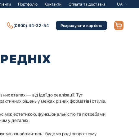
лієнти
Портфоліо
Контакти
Оплата та доставка
UA
(0800) 44-32-54
Розрахувати вартість
ЕРЕДНІХ
них етапах — від ідеї до реалізації. Тут
актичних рішень у межах різних форматів і стилів.
нс між естетикою, функціональністю та потребами
ним у деталях.
ошуємо ознайомитись і будемо раді зворотному