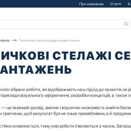
Про компанію
Статті
К
тфоліо
Поличкові стелажі середніх навантажень
ИЧКОВІ СТЕЛАЖІ С
АНТАЖЕНЬ
оліо зібрано роботи, які відображають наш підхід до проєктів на різ
приклади візуального оформлення, розробки концепцій, а також пр
 — це окремий досвід, виклик і водночас можливість знайти бала
и прагнемо, щоб результат був не лише привабливим, а й продума
стійно оновлюється, тому нові роботи з’являються з часом. Запр