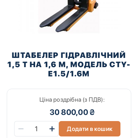
Перейти
до
ШТАБЕЛЕР ГІДРАВЛІЧНИЙ
початку
1,5 Т НА 1,6 М, МОДЕЛЬ CTY-
галереї
зображень
E1.5/1.6M
Ціна роздрібна (з ПДВ):
30 800,00 ₴
Додати в кошик