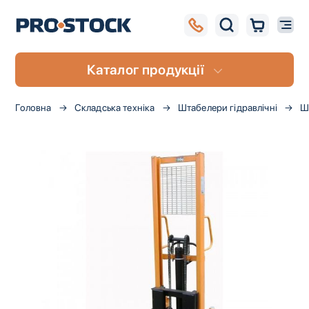
Каталог продукції
Головна
Складська техніка
Штабелери гідравлічні
Ш
Перейти
до
кінця
галереї
зображень
UA
RU