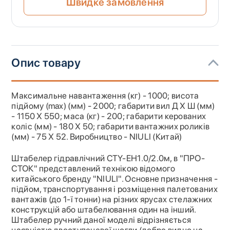
Швидке замовлення
Опис товару
Максимальне навантаження (кг) - 1000; висота
підйому (max) (мм) - 2000; габарити вил Д Х Ш (мм)
- 1150 Х 550; маса (кг) - 200; габарити керованих
коліс (мм) - 180 Х 50; габарити вантажних роликів
(мм) - 75 Х 52. Виробництво - NIULI (Китай)
Штабелер гідравлічний CTY-EН1.0/2.0м, в "ПРО-
СТОК" представлений технікою відомого
китайського бренду "NIULI". Основне призначення -
підйом, транспортування і розміщення палетованих
вантажів (до 1-ї тонни) на різних ярусах стелажних
конструкцій або штабелювання один на інший.
Штабелер ручний даної моделі відрізняється