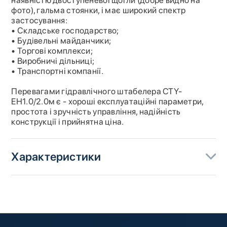
наявністю двоступеневої щогли (добре видно на
фото), гальма стоянки, і має широкий спектр
застосування:
• Складське господарство;
• Будівельні майданчики;
• Торгові комплекси;
• Виробничі дільниці;
• Транспортні компанії.
Перевагами гідравлічного штабелера CTY-
EН1.0/2.0м є - хороші експлуатаційні параметри,
простота і зручність управління, надійність
конструкції і прийнятна ціна.
Характеристики