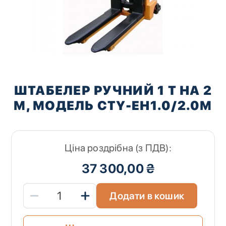
Перейти
до
ШТАБЕЛЕР РУЧНИЙ 1 Т НА 2
початку
М, МОДЕЛЬ CTY-EН1.0/2.0М
галереї
зображень
Ціна роздрібна (з ПДВ):
37 300,00 ₴
Додати в кошик