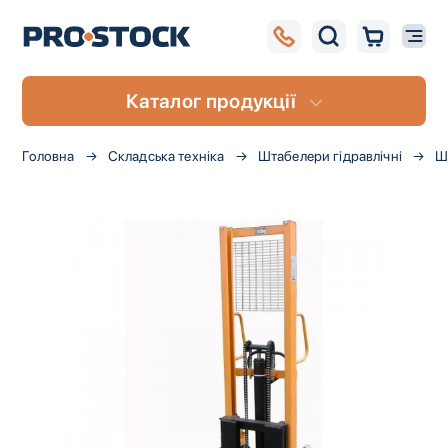
Каталог продукції
Головна
Складська техніка
Штабелери гідравлічні
Ш
Перейти
до
кінця
галереї
зображень
UA
RU