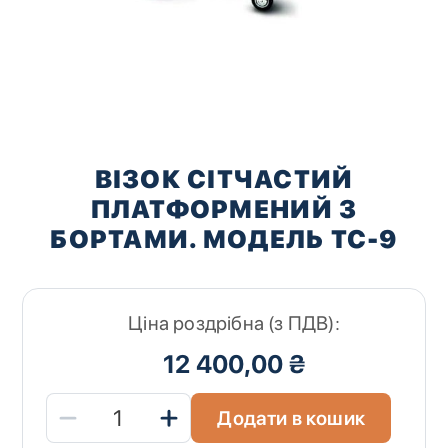
Перейти
до
ВІЗОК СІТЧАСТИЙ
початку
ПЛАТФОРМЕНИЙ З
галереї
зображень
БОРТАМИ. МОДЕЛЬ ТС-9
Ціна роздрібна (з ПДВ):
12 400,00 ₴
Додати в кошик