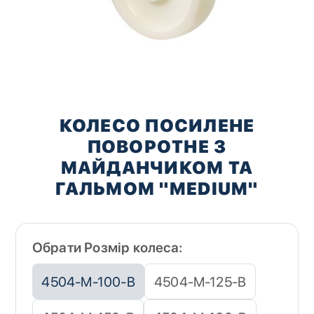
Перейти
до
КОЛЕСО ПОСИЛЕНЕ
початку
ПОВОРОТНЕ З
галереї
зображень
МАЙДАНЧИКОМ ТА
ГАЛЬМОМ "MEDIUM"
Обрати Розмір колеса:
4504-M-100-B
4504-M-125-B