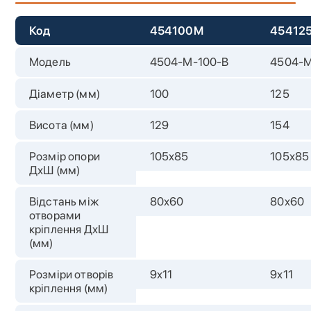
Код
454100M
45412
Модель
4504-M-100-B
4504-M
Діаметр (мм)
100
125
Висота (мм)
129
154
Розмір опори
105х85
105х85
ДхШ (мм)
Відстань між
80х60
80х60
отворами
кріплення ДхШ
(мм)
Розміри отворів
9х11
9х11
кріплення (мм)