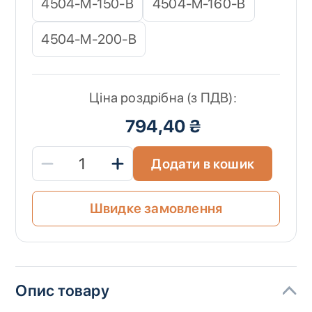
4504-M-150-B
4504-M-160-B
4504-M-200-B
Ціна роздрібна (з ПДВ):
794,40 ₴
Додати в кошик
Швидке замовлення
Опис товару