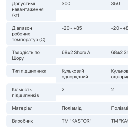
Допустимі
300
350
навантаження
(кг)
Діапазон
-20 - +85
-20 - +
робочих
температур (С)
Твердість по
68±2 Shore A
68±2 S
Шору
Тип підшипника
Кульковий
Кулько
однорядний
одноря
Кількість
2
2
підшипників
Матеріал
Поліамід
Поліам
Виробник
TM "KASTOR"
TM "KA