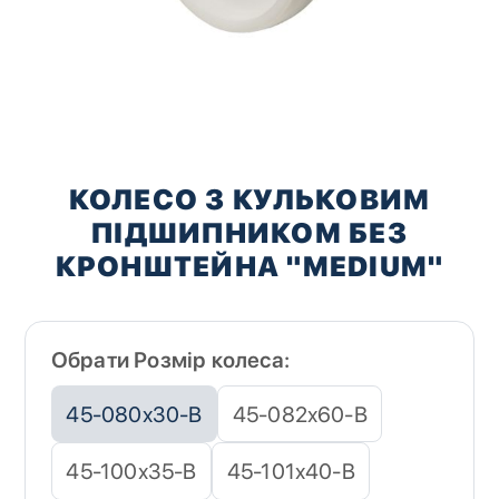
Перейти
до
КОЛЕСО З КУЛЬКОВИМ
початку
ПІДШИПНИКОМ БЕЗ
галереї
зображень
КРОНШТЕЙНА "MEDIUM"
Обрати Розмір колеса:
45-080х30-В
45-082х60-В
45-100х35-B
45-101х40-B