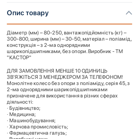
Опис товару
Діаметр (мм) – 80-250, вантажопідйомність (кг) –
300-800, ширина (мм) – 30-50, матеріал – поліамід,
конструкція – з 2-ма однорядними
шарикопідшипниками, без опори. Виробник - ТМ
"КАСТОР"
ДЛЯ ЗАМОВЛЕННЯ МЕНШЕ 10 ОДИНИЦЬ
ЗВ'ЯЖІТЬСЯ З МЕНЕДЖЕРОМ ЗА ТЕЛЕФОНОМ!
Монолітне колесо без опори з поліаміду, серія 45, з
2-ма однорядними шарикопідшипниками
призначене для використання в різних сферах
діяльності:
· Будівництво;
· Медицина;
· Машинобудування;
· Харчова промисловість;
· Фармацевтична галузь;
· Виробничі цехи;